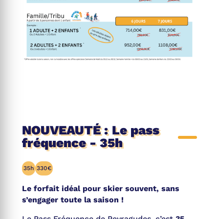
NOUVEAUTÉ : Le pass
fréquence - 35h
35h
330€
Le forfait idéal pour skier souvent, sans
s’engager toute la saison !
Le Pass Fréquence de Peyragudes, c’est
35