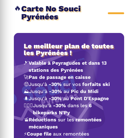
🔥
Carte No Souci
Pyrénées
Le meilleur plan de toutes
les Pyrénées !
🎿
Valable à Peyragudes et dans 13
stations des Pyrénées
🚀
Pas de passage en caisse
🤑
Jusqu'à
-30%
sur vos
forfaits ski
⛰️
Jusqu'à
-30%
au
Pic du Midi
🌲
Jusqu'à
-30%
au
Pont D'Espagne
🚴🏼‍♂️
Jusqu'à
-30%
dans les
6
bikeparks N'Py
🚡
Réductions
sur les
remontées
mécaniques
⚡
Coupe file
aux remontées