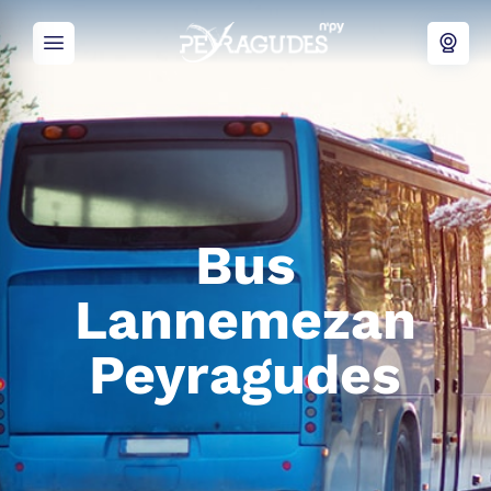
Bus
Lannemezan
Peyragudes